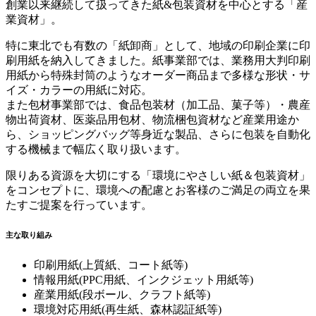
創業以来継続して扱ってきた紙&包装資材を中心とする「産
業資材」。
特に東北でも有数の「紙卸商」として、地域の印刷企業に印
刷用紙を納入してきました。紙事業部では、業務用大判印刷
用紙から特殊封筒のようなオーダー商品まで多様な形状・サ
イズ・カラーの用紙に対応。
また包材事業部では、食品包装材（加工品、菓子等）・農産
物出荷資材、医薬品用包材、物流梱包資材など産業用途か
ら、ショッピングバッグ等身近な製品、さらに包装を自動化
する機械まで幅広く取り扱います。
限りある資源を大切にする「環境にやさしい紙＆包装資材」
をコンセプトに、環境への配慮とお客様のご満足の両立を果
たすご提案を行っています。
主な取り組み
印刷用紙(上質紙、コート紙等)
情報用紙(PPC用紙、インクジェット用紙等)
産業用紙(段ボール、クラフト紙等)
環境対応用紙(再生紙、森林認証紙等)