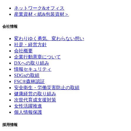
ネットワーク&オフィス
産業資材＜紙&包装資材＞
会社情報
変わりゆく勇気、
変わらない想い
社是・経営方針
会社概要
企業行動憲章について
DXへの取り組み
情報セキュリティ
SDGsの取組
FSC®森林認証
安全衛生・労働災害防止の取組
健康経営の取り組み
次世代育成支援対策
女性活躍推進
個人情報保護
採用情報