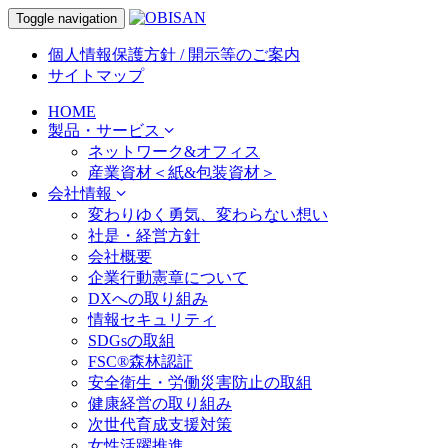
Toggle navigation
個人情報保護方針 / 開示等のご案内
サイトマップ
HOME
製品・サービス
ネットワーク&オフィス
産業資材＜紙&包装資材＞
会社情報
変わりゆく勇気、変わらない想い
社是・経営方針
会社概要
企業行動憲章について
DXへの取り組み
情報セキュリティ
SDGsの取組
FSC®森林認証
安全衛生・労働災害防止の取組
健康経営の取り組み
次世代育成支援対策
女性活躍推進