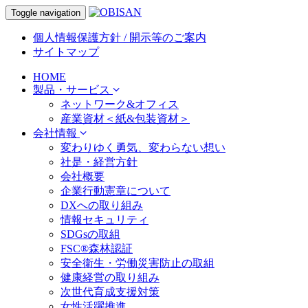
Toggle navigation
個人情報保護方針 / 開示等のご案内
サイトマップ
HOME
製品・サービス
ネットワーク&オフィス
産業資材＜紙&包装資材＞
会社情報
変わりゆく勇気、変わらない想い
社是・経営方針
会社概要
企業行動憲章について
DXへの取り組み
情報セキュリティ
SDGsの取組
FSC®森林認証
安全衛生・労働災害防止の取組
健康経営の取り組み
次世代育成支援対策
女性活躍推進