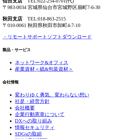
仙台支店
TEL:022-254-0701(代)
〒983-0034 宮城県仙台市
宮城野区扇町7-6-30
秋田支店
TEL:018-863-2515
〒010-0061 秋田県秋田市
卸町4-7-10
・リモートサポートソフトダウンロード
製品・サービス
ネットワーク&オフィス
産業資材＜紙&包装資材＞
会社情報
変わりゆく勇気、
変わらない想い
社是・経営方針
会社概要
企業行動憲章について
DXへの取り組み
情報セキュリティ
SDGsの取組