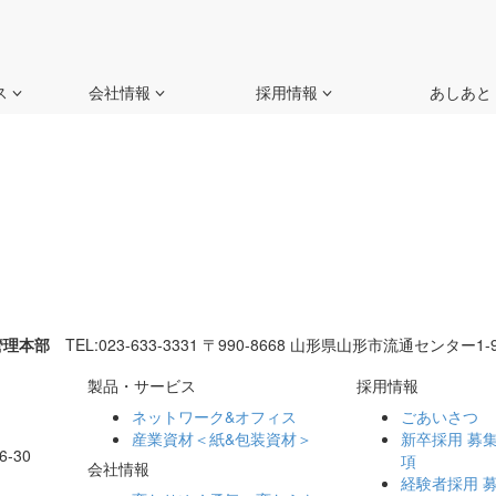
ス
会社情報
採用情報
あしあと
管理本部
TEL:023-633-3331
〒990-8668 山形県山形市流通センター1-9
製品・サービス
採用情報
ネットワーク&オフィス
ごあいさつ
産業資材＜紙&包装資材＞
新卒採用 募
-30
項
会社情報
経験者採用 