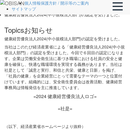
ホーム
個人情報保護方針 / 開示等のご案内
Toggle
Topics
サイトマップ
naviga
健康経営優良法人2024(中小規模法人部門)の認定を受けました。
Topics
お知らせ
健康経営優良法人2024(中小規模法人部門)の認定を受けました。
当社はこのたび経済産業省による「健康経営優良法人2024(中小規
模法人部門)」の認定を受けました。今回で６回目の認定になりま
す。企業は労働安全衛生法に基づき職場における社員の安全と健
康を確保し、快適な職場環境を実現する義務があります。当社は
社是として「誠意と実行、和信と共栄、健康と日新」を掲げ、
「社員の健康」を企業経営にとって需要なテーマの一つと位置付
けています。組織的には、安全衛生委員会は改善活動、健康経営
事務局は情報発信を主に推進しています。
=2024 健康経営優良法人ロゴ=
=社是=
（以下、経済産業省ホームページより抜粋）