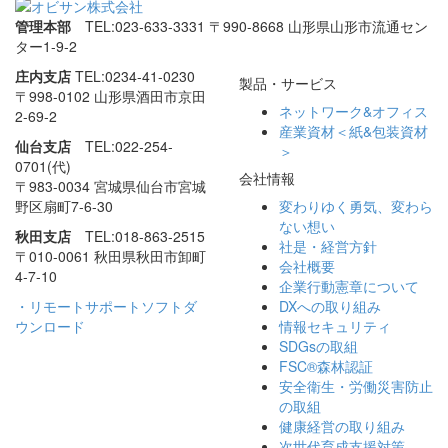
管理本部
TEL:023-633-3331
〒990-8668 山形県山形市流通セン
ター1-9-2
庄内支店
TEL:0234-41-0230
製品・サービス
〒998-0102 山形県酒田市
京田
ネットワーク&オフィス
2-69-2
産業資材＜紙&包装資材
仙台支店
TEL:022-254-
＞
0701(代)
会社情報
〒983-0034 宮城県仙台市
宮城
野区扇町7-6-30
変わりゆく勇気、
変わら
ない想い
秋田支店
TEL:018-863-2515
社是・経営方針
〒010-0061 秋田県秋田市
卸町
会社概要
4-7-10
企業行動憲章について
・リモートサポートソフトダ
DXへの取り組み
ウンロード
情報セキュリティ
SDGsの取組
FSC®森林認証
安全衛生・労働災害防止
の取組
健康経営の取り組み
次世代育成支援対策