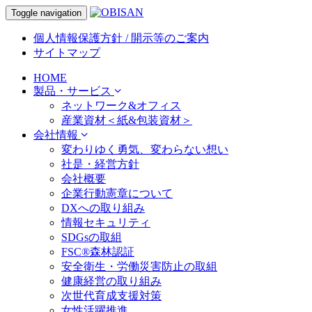
Toggle navigation
個人情報保護方針 / 開示等のご案内
サイトマップ
HOME
製品・サービス
ネットワーク&オフィス
産業資材＜紙&包装資材＞
会社情報
変わりゆく勇気、変わらない想い
社是・経営方針
会社概要
企業行動憲章について
DXへの取り組み
情報セキュリティ
SDGsの取組
FSC®森林認証
安全衛生・労働災害防止の取組
健康経営の取り組み
次世代育成支援対策
女性活躍推進