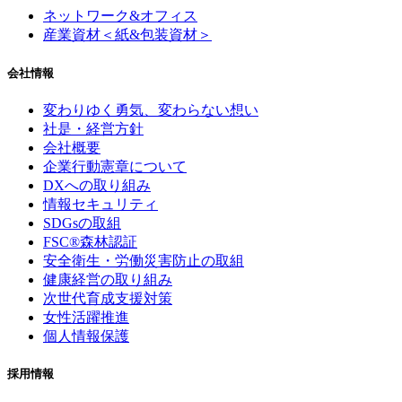
ネットワーク&オフィス
産業資材＜紙&包装資材＞
会社情報
変わりゆく勇気、
変わらない想い
社是・経営方針
会社概要
企業行動憲章について
DXへの取り組み
情報セキュリティ
SDGsの取組
FSC®森林認証
安全衛生・労働災害防止の取組
健康経営の取り組み
次世代育成支援対策
女性活躍推進
個人情報保護
採用情報