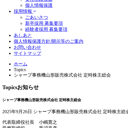
個人情報保護
採用情報
ごあいさつ
新卒採用 募集要項
経験者採用 募集要項
あしあと
個人情報保護方針/開示等のご案内
お問い合わせ
サイトマップ
ホーム
Topics
シャープ事務機山形販売株式会社 定時株主総会
Topics
お知らせ
シャープ事務機山形販売株式会社 定時株主総会
2025年9月26日 シャープ事務機山形販売株式会社 定時株
代表取締役社長 小嶋寛之