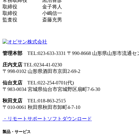
常務取締役 黒沼喜彦
取締役 金子将人
取締役 小嶋信一
監査役 斎藤充男
管理本部
TEL:023-633-3331
〒990-8668 山形県山形市流通セン
庄内支店
TEL:0234-41-0230
〒998-0102 山形県酒田市
京田2-69-2
仙台支店
TEL:022-254-0701(代)
〒983-0034 宮城県仙台市
宮城野区扇町7-6-30
秋田支店
TEL:018-863-2515
〒010-0061 秋田県秋田市
卸町4-7-10
・リモートサポートソフトダウンロード
製品・サービス