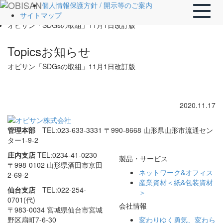
ホーム
個人情報保護方針 / 開示等のご案内
Toggle
Topics
サイトマップ
naviga
オビサン「SDGsの取組」11月1日改訂版
Topics
お知らせ
オビサン「SDGsの取組」11月1日改訂版
2020.11.17
管理本部
TEL:023-633-3331
〒990-8668 山形県山形市流通セン
ター1-9-2
庄内支店
TEL:0234-41-0230
製品・サービス
〒998-0102 山形県酒田市
京田
ネットワーク&オフィス
2-69-2
産業資材＜紙&包装資材
仙台支店
TEL:022-254-
＞
0701(代)
会社情報
〒983-0034 宮城県仙台市
宮城
野区扇町7-6-30
変わりゆく勇気、
変わら