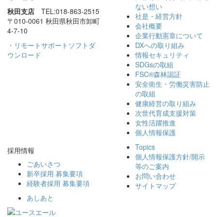
ない想い
秋田支店
TEL:018-863-2515
社是・経営方針
〒010-0061 秋田県秋田市
卸町
会社概要
4-7-10
企業行動憲章について
・リモートサポートソフトダ
DXへの取り組み
ウンロード
情報セキュリティ
SDGsの取組
FSC®森林認証
安全衛生・労働災害防止
の取組
健康経営の取り組み
次世代育成支援対策
女性活躍推進
個人情報保護
Topics
採用情報
個人情報保護方針/
開示
ごあいさつ
等のご案内
新卒採用 募集要項
お問い合わせ
経験者採用 募集要項
サイトマップ
あしあと