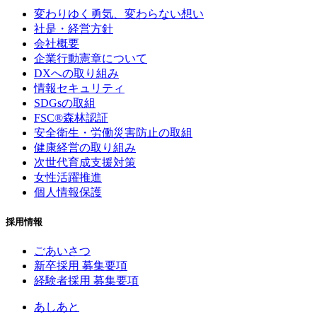
変わりゆく勇気、
変わらない想い
社是・経営方針
会社概要
企業行動憲章について
DXへの取り組み
情報セキュリティ
SDGsの取組
FSC®森林認証
安全衛生・労働災害防止の取組
健康経営の取り組み
次世代育成支援対策
女性活躍推進
個人情報保護
採用情報
ごあいさつ
新卒採用 募集要項
経験者採用 募集要項
あしあと