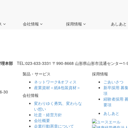
ス
会社情報
採用情報
あしあと
管理本部
TEL:023-633-3331
〒990-8668 山形県山形市流通センター1-9
製品・サービス
採用情報
ネットワーク&オフィス
ごあいさつ
産業資材＜紙&包装資材＞
新卒採用 募
-30
項
会社情報
経験者採用 
変わりゆく勇気、
変わらな
要項
い想い
あしあと
社是・経営方針
会社概要
企業行動憲章について