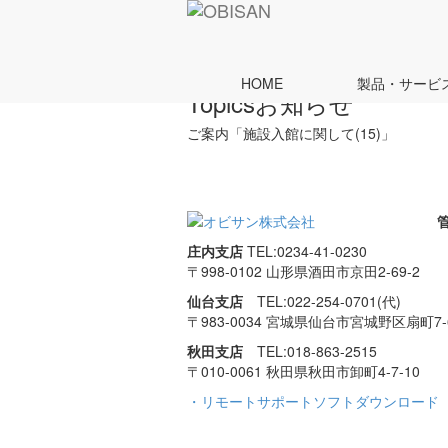
ホーム
Topics
ご案内「施設入館に関して(15)」
HOME
製品・サービ
Topics
お知らせ
ご案内「施設入館に関して(15)」
庄内支店
TEL:0234-41-0230
〒998-0102 山形県酒田市
京田2-69-2
仙台支店
TEL:022-254-0701(代)
〒983-0034 宮城県仙台市
宮城野区扇町7-6
秋田支店
TEL:018-863-2515
〒010-0061 秋田県秋田市
卸町4-7-10
・リモートサポートソフトダウンロード