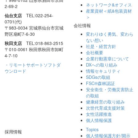
〒998-0102 山形県酒田市
京田
ネットワーク&オフィス
2-69-2
産業資材＜紙&包装資材
仙台支店
TEL:022-254-
＞
0701(代)
会社情報
〒983-0034 宮城県仙台市
宮城
野区扇町7-6-30
変わりゆく勇気、
変わら
ない想い
秋田支店
TEL:018-863-2515
社是・経営方針
〒010-0061 秋田県秋田市
卸町
会社概要
4-7-10
企業行動憲章について
・リモートサポートソフトダ
DXへの取り組み
ウンロード
情報セキュリティ
SDGsの取組
FSC®森林認証
安全衛生・労働災害防止
の取組
健康経営の取り組み
次世代育成支援対策
女性活躍推進
個人情報保護
Topics
採用情報
個人情報保護方針/
開示