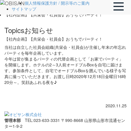
ホーム
個人情報保護方針 / 開示等のご案内
Toggle
Topics
サイトマップ
naviga
【社内企画】【共栄会・社員会】おうちでパーティ！
Topics
お知らせ
【社内企画】【共栄会・社員会】おうちでパーティ！
当社は自立した社員会組織(共栄会・社員会)が主催し年末の年忘れ
パーティを毎年企画しています。
今年は皆が集まるパーティの代替企画として「お家でパーティ」
を開催します。ホテルの2～3人前オードブルBoxを自宅に届けま
す。参加条件として、自宅でオードブルBoxを囲んでいる様子を写
真に撮っていただきます。お渡し日時2020年12月18日金曜日16時
20分～。笑顔あふれる夜を♪
2020.11.25
管理本部
TEL:023-633-3331
〒990-8668 山形県山形市流通セン
ター1-9-2