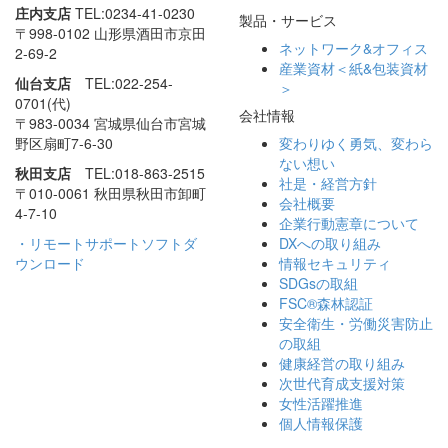
庄内支店
TEL:0234-41-0230
製品・サービス
〒998-0102 山形県酒田市
京田
ネットワーク&オフィス
2-69-2
産業資材＜紙&包装資材
仙台支店
TEL:022-254-
＞
0701(代)
会社情報
〒983-0034 宮城県仙台市
宮城
野区扇町7-6-30
変わりゆく勇気、
変わら
ない想い
秋田支店
TEL:018-863-2515
社是・経営方針
〒010-0061 秋田県秋田市
卸町
会社概要
4-7-10
企業行動憲章について
・リモートサポートソフトダ
DXへの取り組み
ウンロード
情報セキュリティ
SDGsの取組
FSC®森林認証
安全衛生・労働災害防止
の取組
健康経営の取り組み
次世代育成支援対策
女性活躍推進
個人情報保護