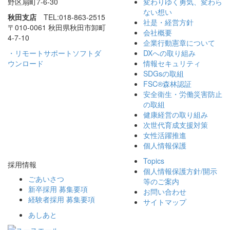
野区扇町7-6-30
変わりゆく勇気、
変わら
ない想い
秋田支店
TEL:018-863-2515
社是・経営方針
〒010-0061 秋田県秋田市
卸町
会社概要
4-7-10
企業行動憲章について
・リモートサポートソフトダ
DXへの取り組み
ウンロード
情報セキュリティ
SDGsの取組
FSC®森林認証
安全衛生・労働災害防止
の取組
健康経営の取り組み
次世代育成支援対策
女性活躍推進
個人情報保護
Topics
採用情報
個人情報保護方針/
開示
ごあいさつ
等のご案内
新卒採用 募集要項
お問い合わせ
経験者採用 募集要項
サイトマップ
あしあと