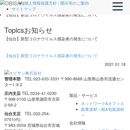
ホーム
個人情報保護方針 / 開示等のご案内
Toggle
Topics
サイトマップ
naviga
【仙台】新型コロナウイルス感染者の発生について
Topics
お知らせ
【仙台】新型コロナウイルス感染者の発生について
【仙台】新型コロナウイルス感染者の発生について
2021.01.18
管理本部
TEL:023-633-3331
〒990-8668 山形県山形市流通セン
ター1-9-2
庄内支店
TEL:0234-41-0230
製品・サービス
〒998-0102 山形県酒田市
京田
ネットワーク&オフィス
2-69-2
産業資材＜紙&包装資材
仙台支店
TEL:022-254-
＞
0701(代)
会社情報
〒983-0034 宮城県仙台市
宮城